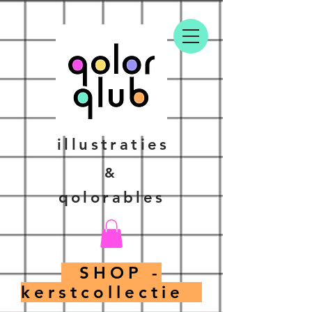
illustraties
&
qolorables
SHOP -
kerstcollectie