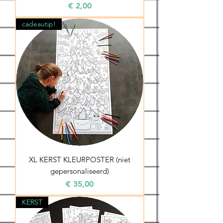
Prijs
€ 2,00
cadeautip!
XL KERST KLEURPOSTER (niet
gepersonaliseerd)
Prijs
€ 35,00
KERST