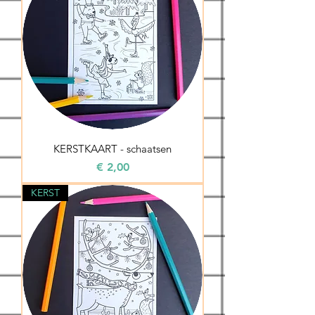
KERSTKAART - schaatsen
Prijs
€ 2,00
KERST