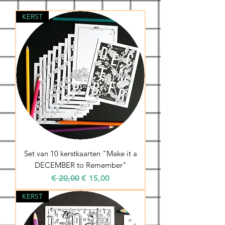
KERST
Set van 10 kerstkaarten "Make it a
DECEMBER to Remember"
Normale prijs
Verkoopprijs
€ 20,00
€ 15,00
KERST