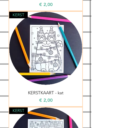
Prijs
€ 2,00
KERST
KERSTKAART - kat
Prijs
€ 2,00
KERST