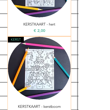
KERSTKAART - hert
Prijs
€ 2,00
KERST
KERSTKAART - kerstboom