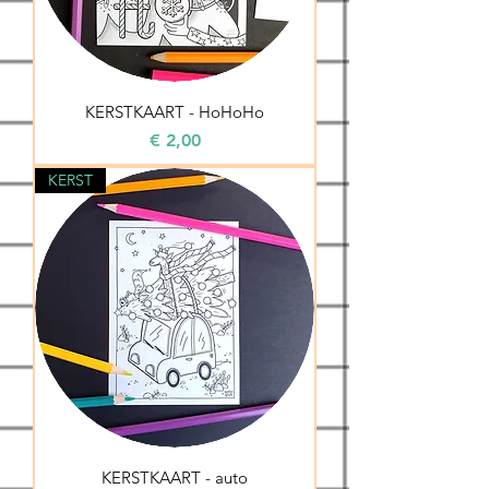
KERSTKAART - HoHoHo
Prijs
€ 2,00
KERST
KERSTKAART - auto