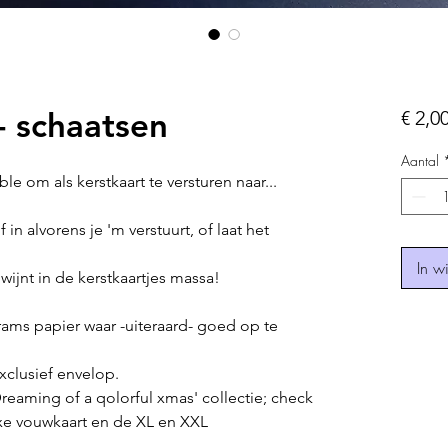
 schaatsen
€ 2,0
Aantal
e om als kerstkaart te versturen naar...
 in alvorens je 'm verstuurt, of laat het
In w
wijnt in de kerstkaartjes massa!
grams papier waar -uiteraard- goed op te
clusief envelop.
Dreaming of a qolorful xmas' collectie; check
xe vouwkaart en de XL en XXL