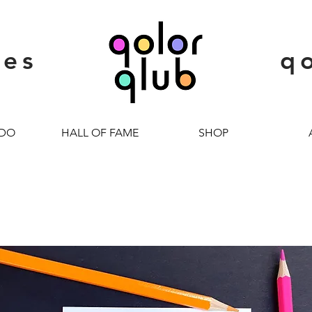
ies
q
 DO
HALL OF FAME
SHOP