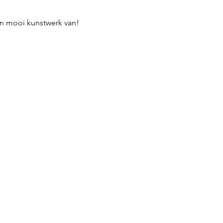
en mooi kunstwerk van!
LET'S CONNECT
ellen@qolorqlub.com
| +32 468 21 09 12
BE 0802.103.292
algemene voorwaarden
© 2026 Ellen de Graaf