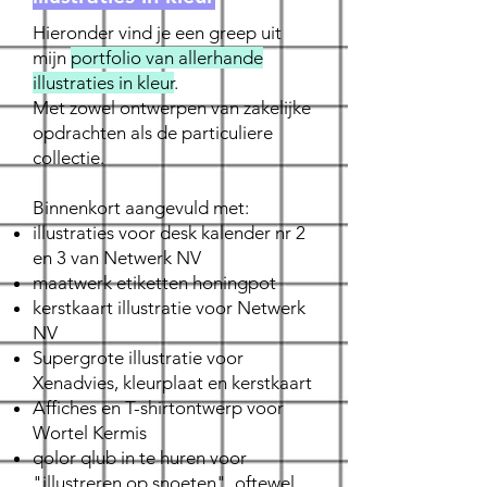
Hieronder vind je een greep uit
mijn
portfolio van allerhande
illustraties in kleur
.
Met zowel ontwerpen van zakelijke
opdrachten als de particuliere
collectie.
Binnenkort aangevuld met:
illustraties voor desk kalender nr 2
en 3 van Netwerk NV​
maatwerk etiketten honingpot
kerstkaart illustratie voor Netwerk
NV
Supergrote illustratie voor
Xenadvies, kleurplaat en kerstkaart
Affiches en T-shirtontwerp voor
Wortel Kermis
qolor qlub in te huren voor
"illustreren op snoeten", oftewel