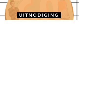
UITNODIGING
feest F&W
KERSTKAARTEN
persoonlijke collectie