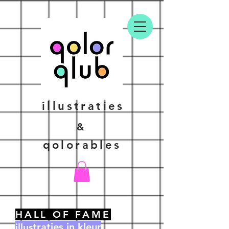
illustraties
&
qolorables
HALL OF FAME
traties in kleur
illus