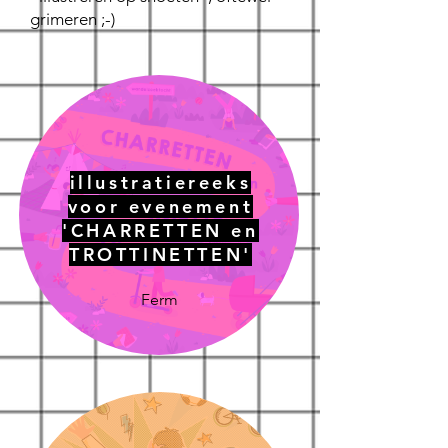
grimeren ;-)
illustratiereeks
voor evenement
'CHARRETTEN en
TROTTINETTEN'
Ferm