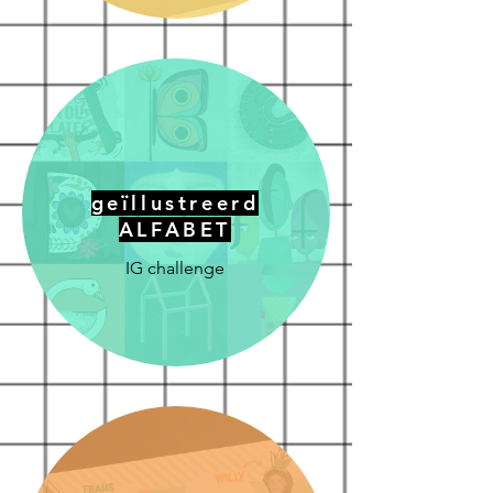
geïllustreerd
ALFABET
IG challenge