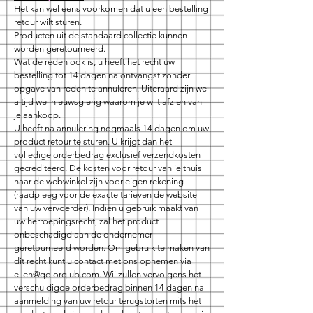
Het kan wel eens voorkomen dat u een bestelling
retour wilt sturen.
Producten uit de standaard collectie kunnen
worden geretourneerd.
Wat de reden ook is, u heeft het recht uw
bestelling tot 14 dagen na ontvangst zonder
opgave van reden te annuleren. Uiteraard zijn we
altijd wel nieuwsgierig waarom je wilt afzien van
je aankoop.
U heeft na annulering nogmaals 14 dagen om uw
product retour te sturen. U krijgt dan het
volledige orderbedrag exclusief verzendkosten
gecrediteerd. De kosten voor retour van je thuis
naar de webwinkel zijn voor eigen rekening
(raadpleeg voor de exacte tarieven de website
van uw vervoerder). Indien u gebruik maakt van
uw herroepingsrecht, zal het product
onbeschadigd aan de ondernemer
geretourneerd worden. Om gebruik te maken van
dit recht kunt u contact met ons opnemen via
ellen@qolorqlub.com
. Wij zullen vervolgens het
verschuldigde orderbedrag binnen 14 dagen na
aanmelding van uw retour terugstorten mits het