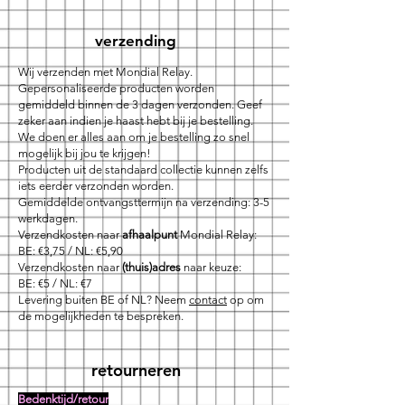
verzending
Wij verzenden met Mondial Relay.
Gepersonaliseerde producten worden
gemiddeld binnen de 3 dagen verzonden. Geef
zeker aan indien je haast hebt bij je bestelling.
We doen er alles aan om je bestelling zo snel
mogelijk bij jou te krijgen!
Producten uit de standaard collectie kunnen zelfs
iets eerder verzonden worden.
Gemiddelde ontvangsttermijn na verzending: 3-5
werkdagen.
Verzendkosten naar
afhaalpunt
Mondial Relay:
BE: €3,75 / NL: €5,90
Verzendkosten naar
(thuis)adres
naar keuze:
BE: €5 / NL: €7
Levering buiten BE of NL? Neem
contact
op om
de mogelijkheden te bespreken.
retourneren
Bedenktijd/retour