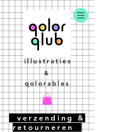
illustraties
&
qolorables
verzending &
retourneren