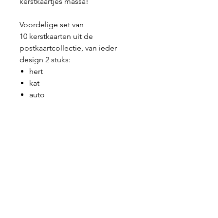
kerstkaartjes massa!
Voordelige set van
10 kerstkaarten uit de
postkaartcollectie, van ieder
design 2 stuks:
hert
kat
auto
kerstboom
schaatsen
Geprint op dik 400 grams papier
waar -uiteraard- goed op te
kleuren, verven, stiften,... is.
Afmetingen: A6 (105x148mm).
Exclusief enveloppen.
Deze kaart is een deel van de
'Dreaming of a qolorful xmas'