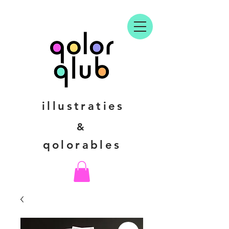
illustraties
&
qolorables