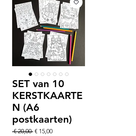
SET van 10
KERSTKAARTE
N (A6
postkaarten)
Normale
Verkoopprijs
 € 20,00 
€ 15,00