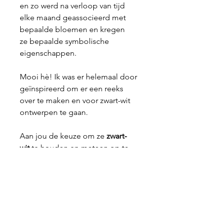
en zo werd na verloop van tijd
elke maand geassocieerd met
bepaalde bloemen en kregen
ze bepaalde symbolische
eigenschappen.
Mooi hè! Ik was er helemaal door
geïnspireerd om er een reeks
over te maken en voor zwart-wit
ontwerpen te gaan.
Aan jou de keuze om ze
zwart-
wit
te houden en meteen op te
hangen, of geef je ze graag
kleur
met je persoonlijke palet? Zo
wordt elke poster een uniek
kunstwerk, afgestemd op jouw
smaak en stijl.