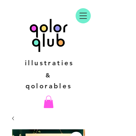
illustraties
&
qolorables