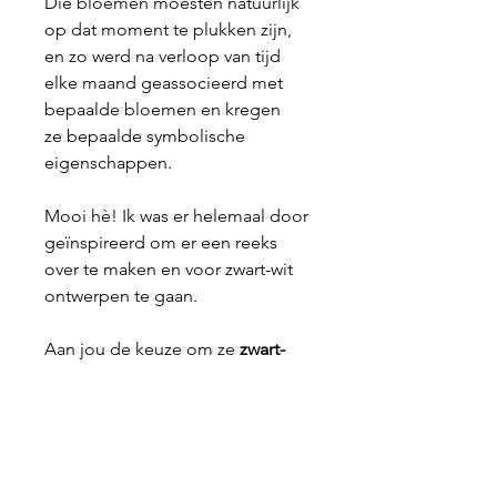
Die bloemen moesten natuurlijk
op dat moment te plukken zijn,
en zo werd na verloop van tijd
elke maand geassocieerd met
bepaalde bloemen en kregen
ze bepaalde symbolische
eigenschappen.
Mooi hè! Ik was er helemaal door
geïnspireerd om er een reeks
over te maken en voor zwart-wit
ontwerpen te gaan.
Aan jou de keuze om ze
zwart-
wit
te houden en meteen op te
hangen, of geef je ze graag
kleur
met je persoonlijke palet? Zo
wordt elke poster een uniek
kunstwerk, afgestemd op jouw