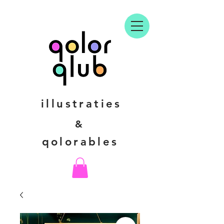
illustraties
&
qolorables